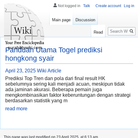
Not logged in
Talk
Create account
Log in
Main page
Discussion
Search
Read
ourabilitywiki.com
Panduan Utama Togel prediksi
hongkong syair
April 23, 2025
Wiki Article
Prediksi Top Tren dan pola dari final result HK
sebelumnya sering kali menjadi acuan, meskipun tidak
ada jaminan akurasi. Beberapa pemain juga
mengkombinasikan faktor keberuntungan dengan strategi
berdasarkan statistik yang m
read more
This page was last modified on 23 April 2025, at 6:13 am.